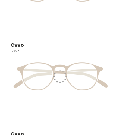
Ovvo
6067
Ovvo