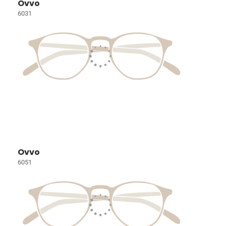
Ovvo
6031
Ovvo
6051