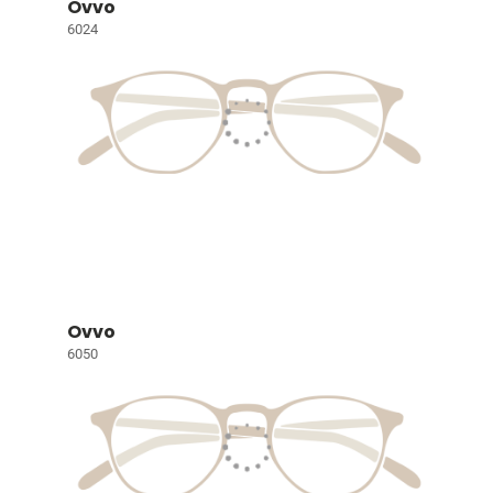
Ovvo
6024
Ovvo
6050