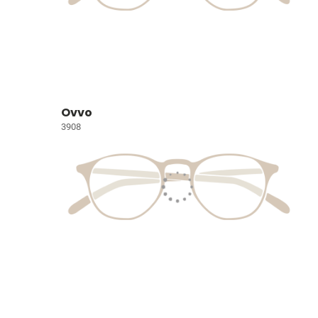
Ovvo
3908