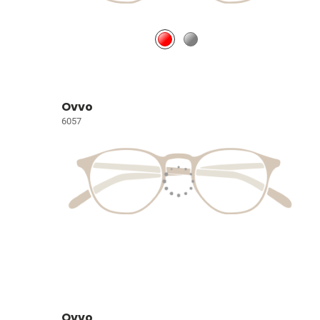
Ovvo
6057
Ovvo