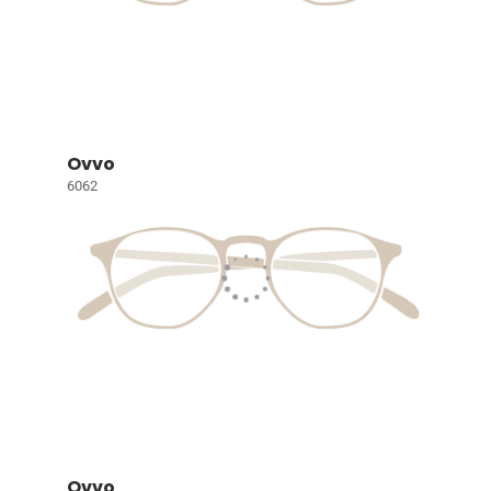
Ovvo
6062
Ovvo