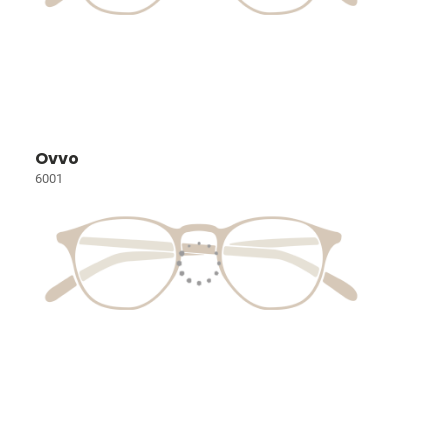
Ovvo
6001