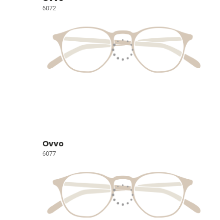
6072
Ovvo
6077