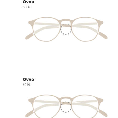
Ovvo
6006
Ovvo
6049