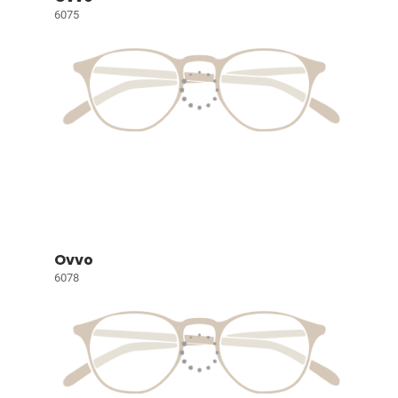
6075
Ovvo
6078