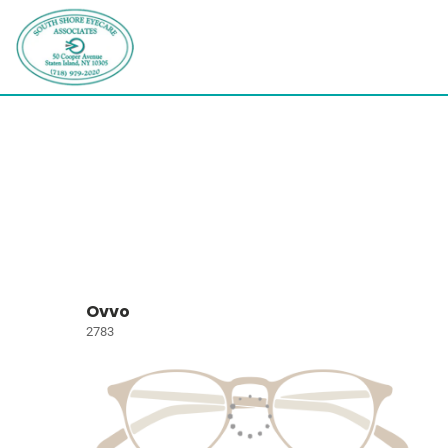
Ovvo
2783