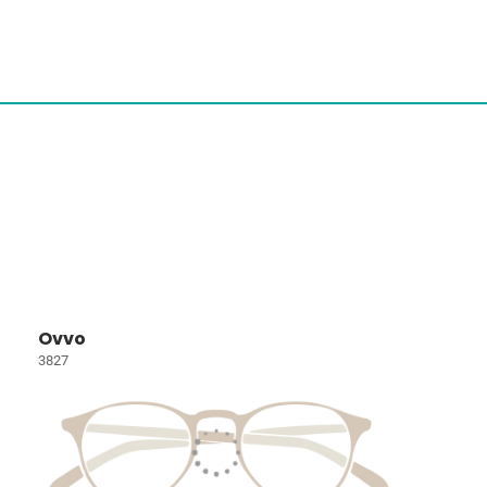
Ovvo
3827