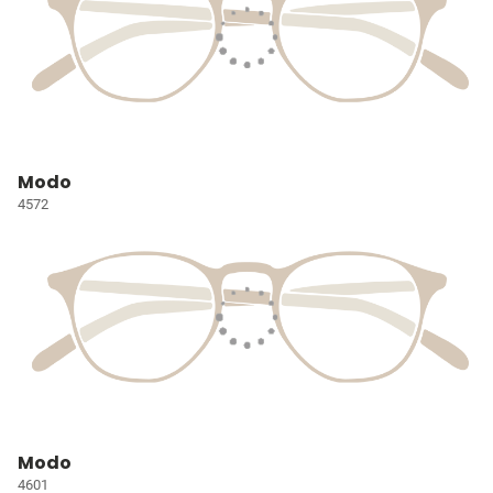
Modo
4572
Modo
4601