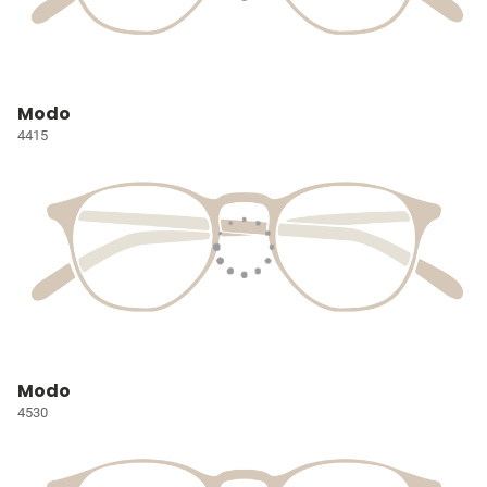
Modo
4415
Modo
4530