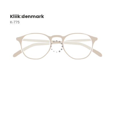
Kliik:denmark
K-775