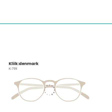
Kliik:denmark
K-759