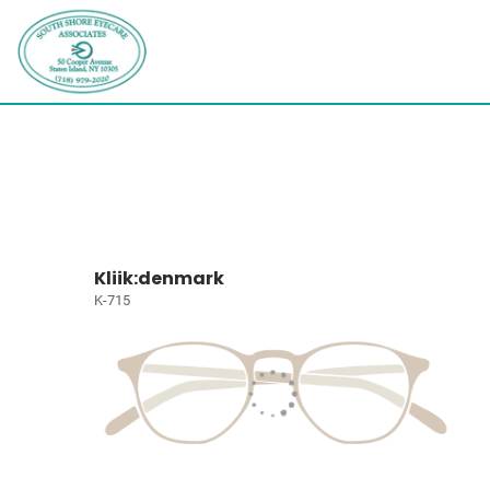
Kliik:denmark
K-715