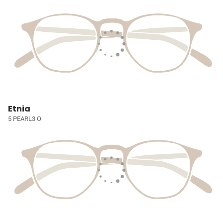
Etnia
5 PEARL3 O