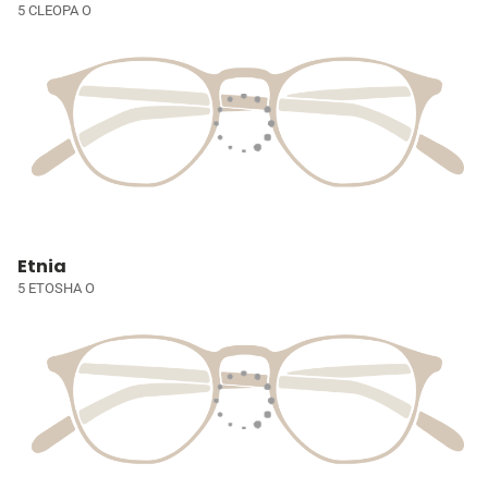
5 CLEOPA O
Etnia
5 ETOSHA O