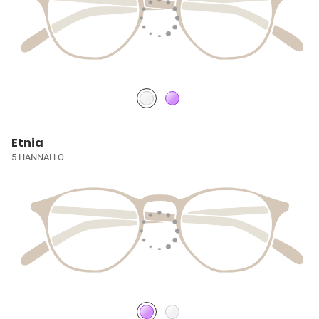
Etnia
5 HANNAH O