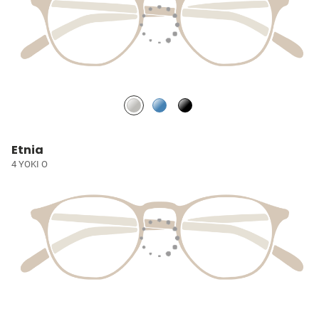
Etnia
4 YOKI O