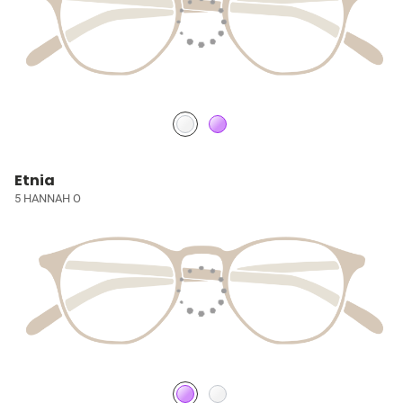
Etnia
5 HANNAH O