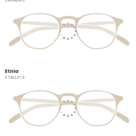
5 RONDA O
Etnia
5 TALL21 S