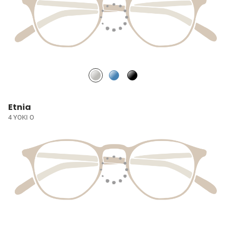
Etnia
4 YOKI O