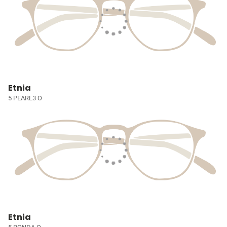
Etnia
5 PEARL3 O
Etnia