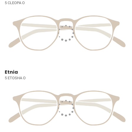
5 CLEOPA O
Etnia
5 ETOSHA O